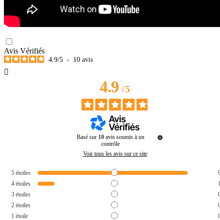
Avis Vérifiés
4.9
/
5
-
10
avis

4.9
/
5
Basé sur
10
avis soumis à un
contrôle
Voir tous les avis sur ce site
5
étoiles
4
étoiles
3
étoiles
2
étoiles
1
étoile