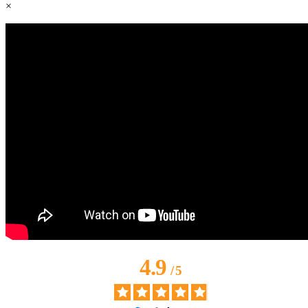
×
4.9
/
5