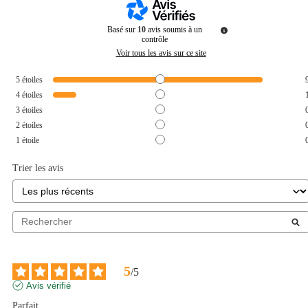
Basé sur
10
avis soumis à un
contrôle
Voir tous les avis sur ce site
5
étoiles
4
étoiles
3
étoiles
2
étoiles
1
étoile
Trier les avis
5
/
5
Avis vérifié
Parfait