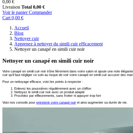
0,00 €
Livraison
Total
0,00 €
Voir le panier
Commander
Cart
0,00 €
Accueil
Blog
Nettoyer cuir
Apprenez à nettoyer du simili cuir efficacement
Nettoyer un canapé en simili cuir noir
Nettoyer un canapé en simili cuir noir
Votre canapé en simili cuir noir trône fièrement dans votre salon et ajoute une note élégant
cuir qu’il faut négliger ce soin au risque de voir votre canapé en simili cuir accuser des mar
Pour un nettoyage efficace, voici les points à respecter :
Enlevez les poussières régulièrement avec un chiffon
Nettoyez le simili cuir noir avec un produit adapté
Procédez par effleurements, sans frotter ni appuyer trop fort
Voici nos conseils pour
entretenir votre canapé noir
et ainsi augmenter sa durée de vie.