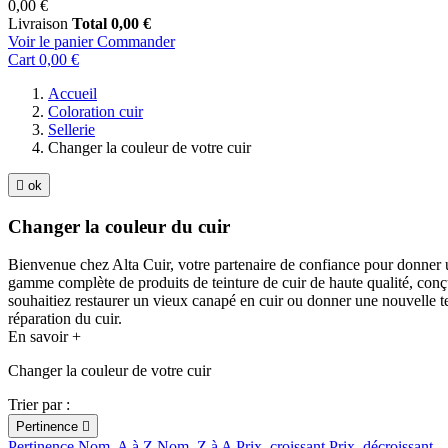
0,00 €
Livraison
Total
0,00 €
Voir le panier
Commander
Cart
0,00 €
Accueil
Coloration cuir
Sellerie
Changer la couleur de votre cuir

ok
Changer la couleur du cuir
Bienvenue chez Alta Cuir, votre partenaire de confiance pour donner u
gamme complète de produits de teinture de cuir de haute qualité, conçus 
souhaitiez restaurer un vieux canapé en cuir ou donner une nouvelle tein
réparation du cuir.
En savoir +
Changer la couleur de votre cuir
Trier par :
Pertinence

Pertinence
Nom, A à Z
Nom, Z à A
Prix, croissant
Prix, décroissant