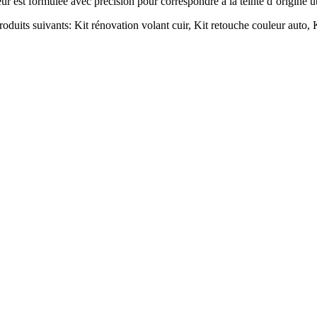
eur est formulée avec précision pour correspondre à la teinte d’origine u
roduits suivants: Kit rénovation volant cuir, Kit retouche couleur auto, K