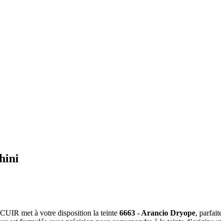
hini
A CUIR met à votre disposition la teinte
6663 - Arancio Dryope
, parfai