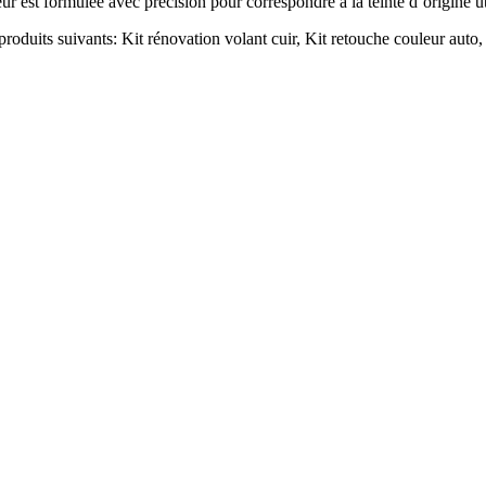
eur est formulée avec précision pour correspondre à la teinte d’origine u
produits suivants: Kit rénovation volant cuir, Kit retouche couleur auto, 