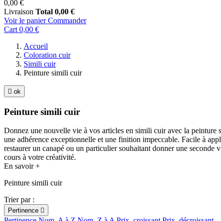
0,00 €
Livraison
Total
0,00 €
Voir le panier
Commander
Cart
0,00 €
Accueil
Coloration cuir
Simili cuir
Peinture simili cuir

ok
Peinture simili cuir
Donnez une nouvelle vie à vos articles en simili cuir avec la peinture 
une adhérence exceptionnelle et une finition impeccable. Facile à appli
restaurer un canapé ou un particulier souhaitant donner une seconde vie
cours à votre créativité.
En savoir +
Peinture simili cuir
Trier par :
Pertinence

Pertinence
Nom, A à Z
Nom, Z à A
Prix, croissant
Prix, décroissant