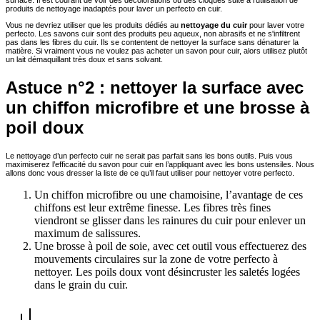
produits de nettoyage inadaptés pour laver un perfecto en cuir.
Vous ne devriez utiliser que les produits dédiés au
nettoyage du cuir
pour laver votre
perfecto. Les savons cuir sont des produits peu aqueux, non abrasifs et ne s'infiltrent
pas dans les fibres du cuir. Ils se contentent de nettoyer la surface sans dénaturer la
matière. Si vraiment vous ne voulez pas acheter un savon pour cuir, alors utilisez plutôt
un lait démaquillant très doux et sans solvant.
Astuce n°2 : nettoyer la surface avec
un chiffon microfibre et une brosse à
poil doux
Le nettoyage d’un perfecto cuir ne serait pas parfait sans les bons outils. Puis vous
maximiserez l’efficacité du savon pour cuir en l’appliquant avec les bons ustensiles. Nous
allons donc vous dresser la liste de ce qu’il faut utiliser pour nettoyer votre perfecto.
Un chiffon microfibre ou une chamoisine, l’avantage de ces
chiffons est leur extrême finesse. Les fibres très fines
viendront se glisser dans les rainures du cuir pour enlever un
maximum de salissures.
Une brosse à poil de soie, avec cet outil vous effectuerez des
mouvements circulaires sur la zone de votre perfecto à
nettoyer. Les poils doux vont désincruster les saletés logées
dans le grain du cuir.