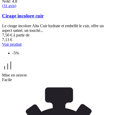
Note: 4.8
(31 avis)
Cirage incolore cuir
Le cirage incolore Alta Cuir hydrate et embellit le cuir, offre un
aspect satiné, un touché...
7,50 €
à partir de
7,13 €
Voir produit
-5%
Mise en oeuvre
Facile