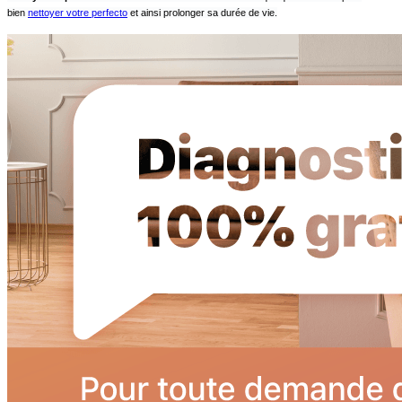
bien
nettoyer votre perfecto
et ainsi prolonger sa durée de vie.