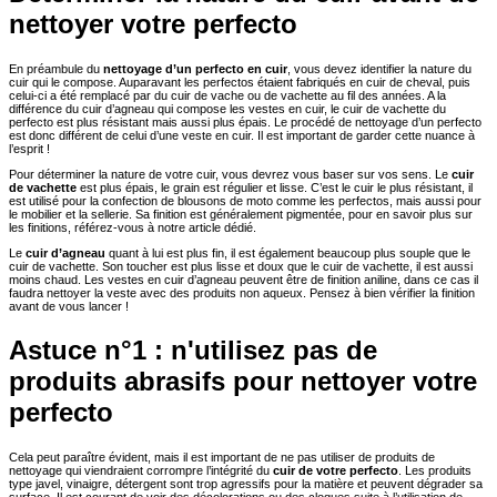
nettoyer votre perfecto
En préambule du
nettoyage d’un perfecto en cuir
, vous devez identifier la nature du
cuir qui le compose. Auparavant les perfectos étaient fabriqués en cuir de cheval, puis
celui-ci a été remplacé par du cuir de vache ou de vachette au fil des années. A la
différence du cuir d’agneau qui compose les vestes en cuir, le cuir de vachette du
perfecto est plus résistant mais aussi plus épais. Le procédé de nettoyage d’un perfecto
est donc différent de celui d’une veste en cuir. Il est important de garder cette nuance à
l’esprit !
Pour déterminer la nature de votre cuir, vous devrez vous baser sur vos sens. Le
cuir
de vachette
est plus épais, le grain est régulier et lisse. C’est le cuir le plus résistant, il
est utilisé pour la confection de blousons de moto comme les perfectos, mais aussi pour
le mobilier et la sellerie. Sa finition est généralement pigmentée, pour en savoir plus sur
les finitions, référez-vous à notre article dédié.
Le
cuir d’agneau
quant à lui est plus fin, il est également beaucoup plus souple que le
cuir de vachette. Son toucher est plus lisse et doux que le cuir de vachette, il est aussi
moins chaud. Les vestes en cuir d’agneau peuvent être de finition aniline, dans ce cas il
faudra nettoyer la veste avec des produits non aqueux. Pensez à bien vérifier la finition
avant de vous lancer !
Astuce n°1 : n'utilisez pas de
produits abrasifs pour nettoyer votre
perfecto
Cela peut paraître évident, mais il est important de ne pas utiliser de produits de
nettoyage qui viendraient corrompre l’intégrité du
cuir de votre perfecto
. Les produits
type javel, vinaigre, détergent sont trop agressifs pour la matière et peuvent dégrader sa
surface. Il est courant de voir des décolorations ou des cloques suite à l’utilisation de