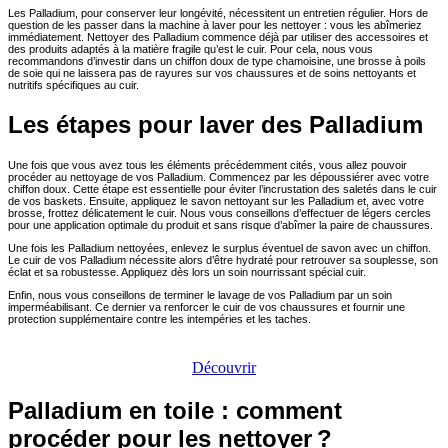
Les Palladium, pour conserver leur longévité, nécessitent un entretien régulier. Hors de
question de les passer dans la machine à laver pour les nettoyer : vous les abîmeriez
immédiatement. Nettoyer des Palladium commence déjà par utiliser des accessoires et
des produits adaptés à la matière fragile qu’est le cuir. Pour cela, nous vous
recommandons d’investir dans un chiffon doux de type chamoisine, une brosse à poils
de soie qui ne laissera pas de rayures sur vos chaussures et de soins nettoyants et
nutritifs spécifiques au cuir.
Les étapes pour laver des Palladium
Une fois que vous avez tous les éléments précédemment cités, vous allez pouvoir
procéder au nettoyage de vos Palladium. Commencez par les dépoussiérer avec votre
chiffon doux. Cette étape est essentielle pour éviter l’incrustation des saletés dans le cuir
de vos baskets. Ensuite, appliquez le savon nettoyant sur les Palladium et, avec votre
brosse, frottez délicatement le cuir. Nous vous conseillons d’effectuer de légers cercles
pour une application optimale du produit et sans risque d’abîmer la paire de chaussures.
Une fois les Palladium nettoyées, enlevez le surplus éventuel de savon avec un chiffon.
Le cuir de vos Palladium nécessite alors d’être hydraté pour retrouver sa souplesse, son
éclat et sa robustesse. Appliquez dès lors un soin nourrissant spécial cuir.
Enfin, nous vous conseillons de terminer le lavage de vos Palladium par un soin
imperméabilisant. Ce dernier va renforcer le cuir de vos chaussures et fournir une
protection supplémentaire contre les intempéries et les taches.
Découvrez les produits pour l’entretien de la maroquinerie
Découvrir
Palladium en toile : comment
procéder pour les nettoyer ?