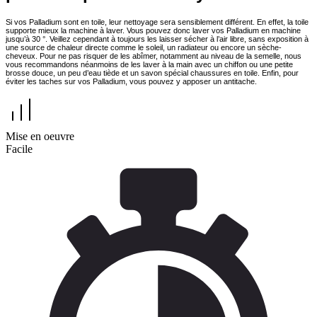
Si vos Palladium sont en toile, leur nettoyage sera sensiblement différent. En effet, la toile
supporte mieux la machine à laver. Vous pouvez donc laver vos Palladium en machine
jusqu’à 30 °. Veillez cependant à toujours les laisser sécher à l’air libre, sans exposition à
une source de chaleur directe comme le soleil, un radiateur ou encore un sèche-
cheveux. Pour ne pas risquer de les abîmer, notamment au niveau de la semelle, nous
vous recommandons néanmoins de les laver à la main avec un chiffon ou une petite
brosse douce, un peu d’eau tiède et un savon spécial chaussures en toile. Enfin, pour
éviter les taches sur vos Palladium, vous pouvez y apposer un antitache.
Mise en oeuvre
Facile