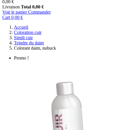
0,00 €
Livraison
Total
0,00 €
Voir le panier
Commander
Cart
0,00 €
Accueil
Coloration cuir
Simili cuir
Teindre du daim
Colorant daim, nubuck
Promo !