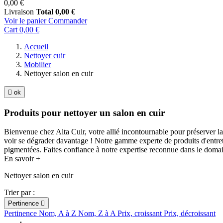
0,00 €
Livraison
Total
0,00 €
Voir le panier
Commander
Cart
0,00 €
Accueil
Nettoyer cuir
Mobilier
Nettoyer salon en cuir

ok
Produits pour nettoyer un salon en cuir
Bienvenue chez Alta Cuir, votre allié incontournable pour préserver la 
voir se dégrader davantage ! Notre gamme experte de produits d'entret
pigmentées. Faites confiance à notre expertise reconnue dans le domain
En savoir +
Nettoyer salon en cuir
Trier par :
Pertinence

Pertinence
Nom, A à Z
Nom, Z à A
Prix, croissant
Prix, décroissant