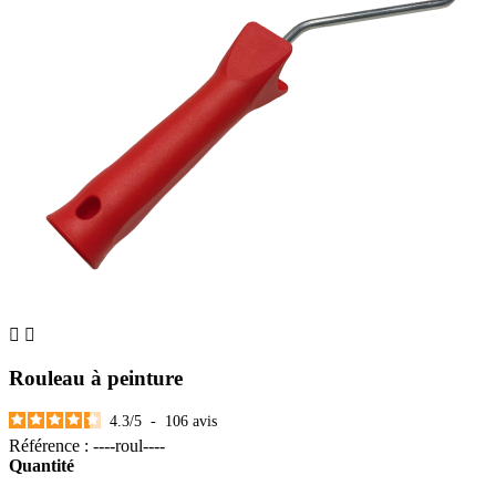


Rouleau à peinture
4.3
/
5
-
106
avis
Référence : ----roul----
Quantité