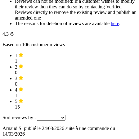
Reviews can not be modified: If a customer wishes to modify
their review then they can do so by contacting Verified
Reviews directly to remove the existing review and publish an
amended one
The reasons for deletion of reviews are available
here
.
4.3
/5
Based on
106
customer reviews
1
1
2
0
3
0
4
1
5
15
Sort reviews by :
Arnaud S.
publié le 24/03/2026
suite à une commande du
14/03/2026