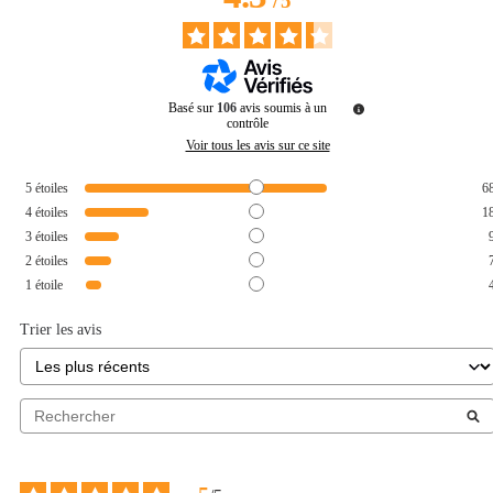
/
5
Basé sur
106
avis soumis à un
contrôle
Voir tous les avis sur ce site
5
étoiles
6
4
étoiles
1
3
étoiles
2
étoiles
1
étoile
Trier les avis