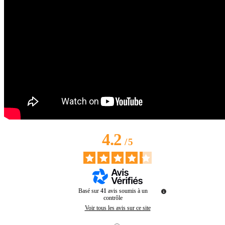
4.2
/
5
Basé sur
41
avis soumis à un
contrôle
Voir tous les avis sur ce site