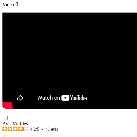
Video

Avis Vérifiés
4.2
/
5
-
41
avis
