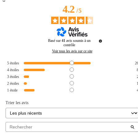
4.2
/
5
Basé sur
41
avis soumis à un
contrôle
Voir tous les avis sur ce site
5
étoiles
2
4
étoiles
3
étoiles
2
étoiles
1
étoile
Trier les avis