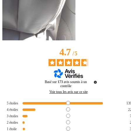
4.7
/
5
Basé sur
173
avis soumis à un
contrôle
Voir tous les avis sur ce site
5
étoiles
13
4
étoiles
2
3
étoiles
2
étoiles
1
étoile