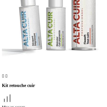


Kit retouche cuir