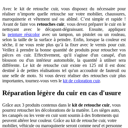
Avec le kit de retouche cuir, vous disposez du nécessaire pour
réaliser n’importe quelle retouche sur votre mobilier, chaussures,
maroquinerie et vêtement usé ou abîmé. C’est simple et rapide !
Avant de faire vos
retouches cuir
, vous devez préparer le cuir en le
nettoyant avec le décapant-dégraissant. Ensuite, appliquez
la
peinture résicolor
avec un tampon, un pistolet ou un rouleau,
selon la taille de la surface à peindre. Enfin, lorsque la couleur est
sèche, il ne vous reste plus qu’à la fixer avec le vernis pour cuir.
Veillez à prendre la bonne quantité de produits pour retoucher vos
pièces en cuir. Effectivement, qu'il s'agisse d'un canapé, d'un
blouson ou d'un intérieur automobile, la quantité à utiliser sera
différente. Le kit de retouche cuir existe en 125 ml il est donc
destiné à de petites réalisations tel qu'un accoudoir de fauteuil ou
une selle de moto. Si vous devez réaliser des retouches cuir plus
importantes, tournez-vous vers le
kit de coloration cuir
.
Réparation légère du cuir en cas d'usure
Grâce aux 3 produits contenus dans le
kit de retouche cuir
, vous
pourrez retoucher les décolorations de la matière. Les sièges auto,
les canapés ou les veste en cuir sont soumis à des frottements qui
peuvent altérer leur couleur. Grâce au kit de retouche cuir, votre
mobilier, véhicule ou maroquinerie seront comme neuf et personne