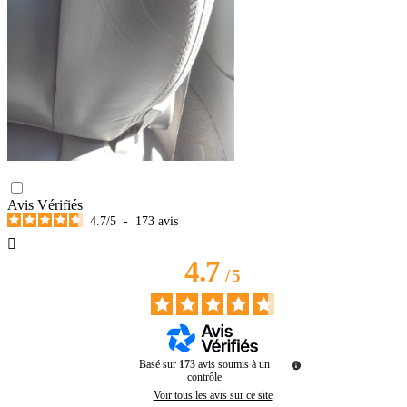
Avis Vérifiés
4.7
/
5
-
173
avis

4.7
/
5
Basé sur
173
avis soumis à un
contrôle
Voir tous les avis sur ce site