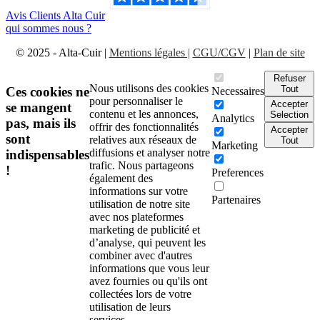
Avis Clients Alta Cuir
qui sommes nous ?
© 2025 - Alta-Cuir |
Mentions légales |
CGU/CGV
|
Plan de site
Refuser
Nous utilisons des cookies
Tout
Ces cookies ne
Necessaires
pour personnaliser le
Accepter
se mangent
contenu et les annonces,
Selection
Analytics
pas, mais ils
offrir des fonctionnalités
Accepter
sont
relatives aux réseaux de
Tout
Marketing
diffusions et analyser notre
indispensables
trafic. Nous partageons
!
Preferences
également des
informations sur votre
Partenaires
utilisation de notre site
avec nos plateformes
marketing de publicité et
d’analyse, qui peuvent les
combiner avec d'autres
informations que vous leur
avez fournies ou qu'ils ont
collectées lors de votre
utilisation de leurs
services.