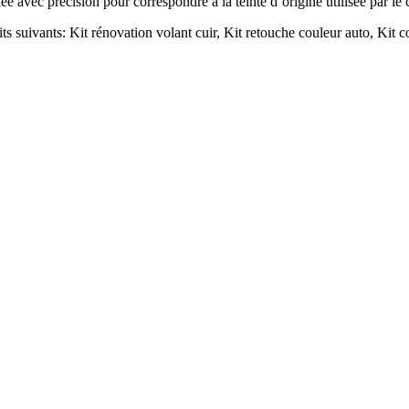
lée avec précision pour correspondre à la teinte d’origine utilisée par le
ts suivants: Kit rénovation volant cuir, Kit retouche couleur auto, Kit co