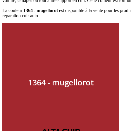
voiture, canapés ou tout autre support en cuir. Cette couleur est formu
La couleur
1364 - mugellorot
est disponible à la vente pour les produi
réparation cuir auto.