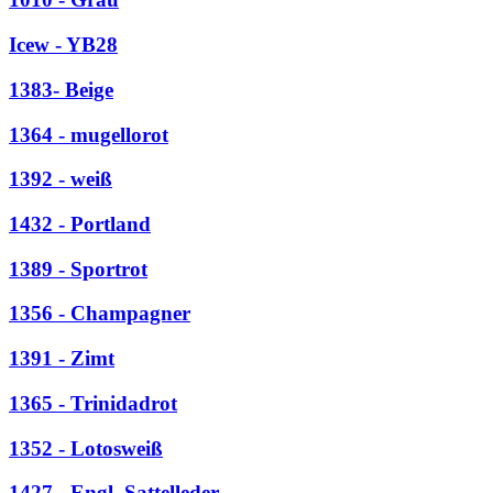
Icew - YB28
1383- Beige
1364 - mugellorot
1392 - weiß
1432 - Portland
1389 - Sportrot
1356 - Champagner
1391 - Zimt
1365 - Trinidadrot
1352 - Lotosweiß
1427 - Engl. Sattelleder