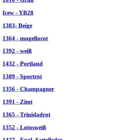
Icew - YB28
1383- Beige
1364 - mugellorot
1392 - weiß
1432 - Portland
1389 - Sportrot
1356 - Champagner
1391 - Zimt
1365 - Trinidadrot
1352 - Lotosweiß
1427 - Engl. Sattelleder