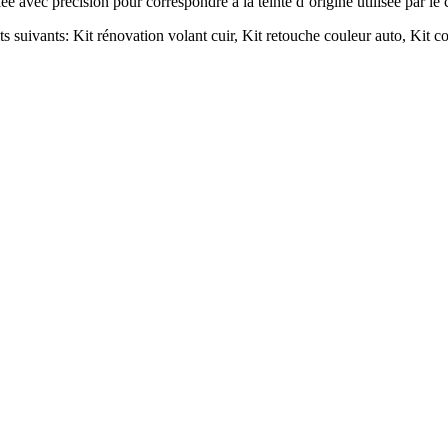
lée avec précision pour correspondre à la teinte d’origine utilisée par le
ts suivants: Kit rénovation volant cuir, Kit retouche couleur auto, Kit co