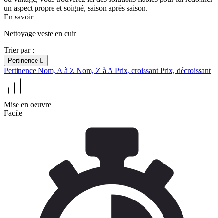
un aspect propre et soigné, saison après saison.
En savoir +
Nettoyage veste en cuir
Trier par :
Pertinence

Pertinence
Nom, A à Z
Nom, Z à A
Prix, croissant
Prix, décroissant
Mise en oeuvre
Facile