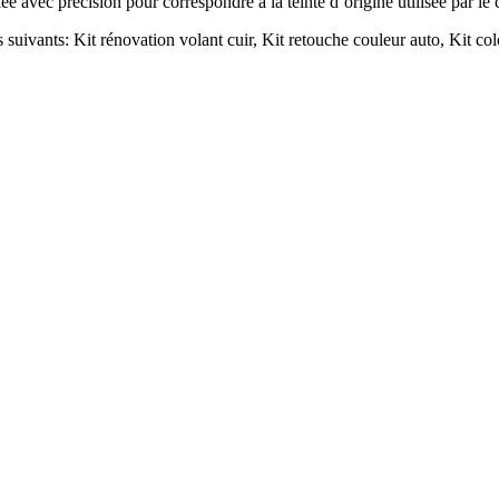
lée avec précision pour correspondre à la teinte d’origine utilisée par le
s suivants: Kit rénovation volant cuir, Kit retouche couleur auto, Kit colo