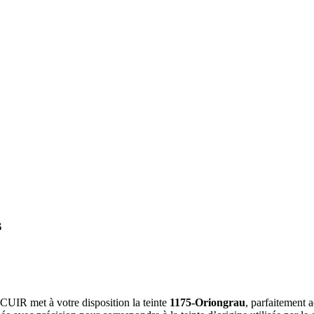
s
A CUIR met à votre disposition la teinte
1175-Oriongrau
, parfaitement a