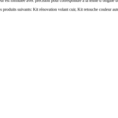
eur est formulée avec précision pour correspondre à la teinte d’origine u
s produits suivants: Kit rénovation volant cuir, Kit retouche couleur auto