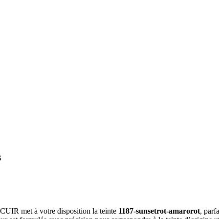
s
A CUIR met à votre disposition la teinte
1187-sunsetrot-amarorot
, parf