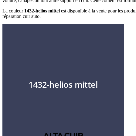
voiture, canapés ou tout autre support en cuir. Cette couleur est formu
La couleur
1432-helios mittel
est disponible à la vente pour les produi
réparation cuir auto.