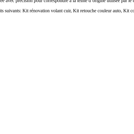
lée avec précision pour correspondre à la teinte d’origine utilisée par le
ts suivants: Kit rénovation volant cuir, Kit retouche couleur auto, Kit co