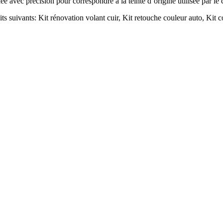
lée avec précision pour correspondre à la teinte d’origine utilisée par le
ts suivants: Kit rénovation volant cuir, Kit retouche couleur auto, Kit co