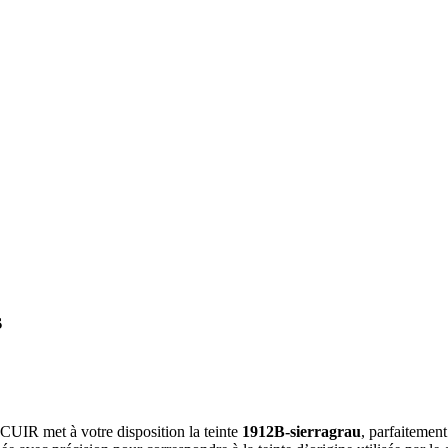
s
A CUIR met à votre disposition la teinte
1912B-sierragrau
, parfaitement