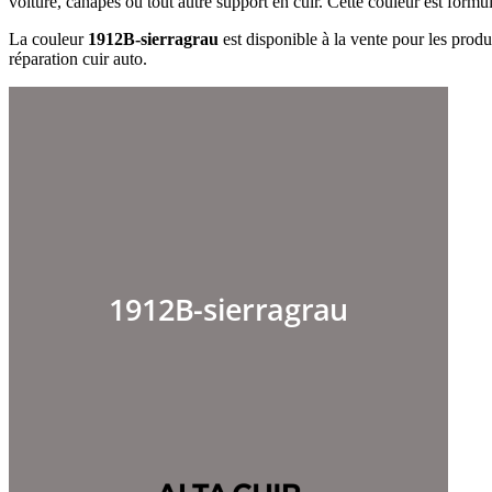
voiture, canapés ou tout autre support en cuir. Cette couleur est formu
La couleur
1912B-sierragrau
est disponible à la vente pour les produi
réparation cuir auto.