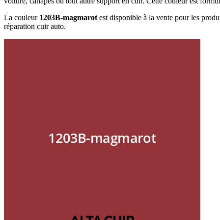
voiture, canapés ou tout autre support en cuir. Cette couleur est formu
La couleur
1203B-magmarot
est disponible à la vente pour les produi
réparation cuir auto.