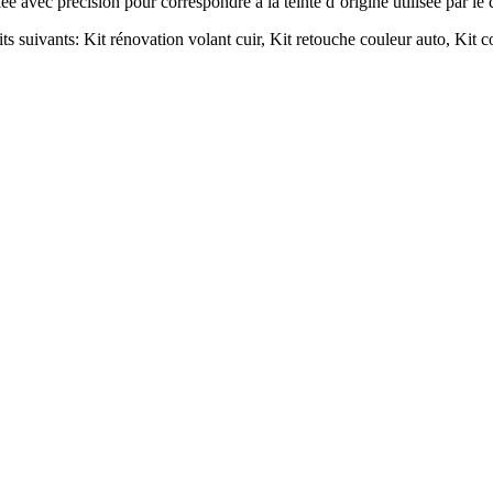
lée avec précision pour correspondre à la teinte d’origine utilisée par le
ts suivants: Kit rénovation volant cuir, Kit retouche couleur auto, Kit co