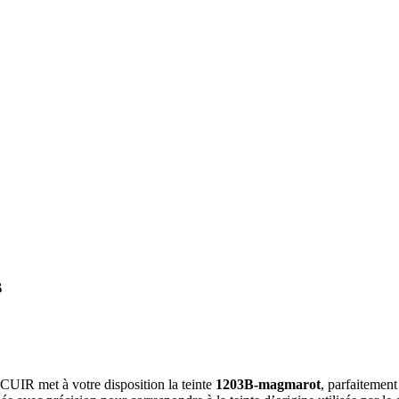
s
A CUIR met à votre disposition la teinte
1203B-magmarot
, parfaitement